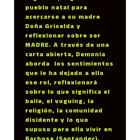
pueblo natal para
acercarse a su madre
Doña Griselda y
reflexionar sobre ser
MADRE. A través de una
carta abierta, Demonia
aborda los sentimientos
que le ha dejado a ella
ese rol, reflexionará
sobre lo que significa el
baile, el voguing, la
religión, la comunidad
disidente y lo que
supuso para ella vivir en
Barbosa (Santander).