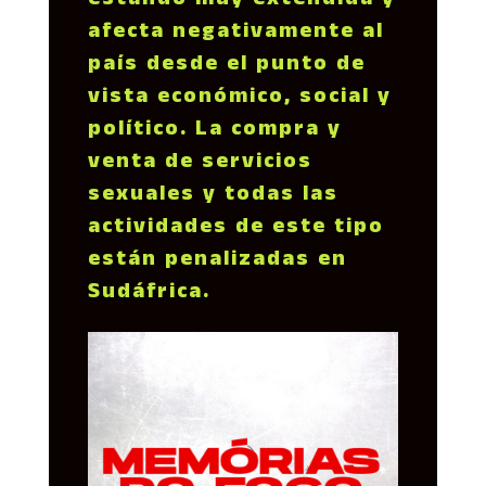
estando muy extendida y
afecta negativamente al
país desde el punto de
vista económico, social y
político. La compra y
venta de servicios
sexuales y todas las
actividades de este tipo
están penalizadas en
Sudáfrica.