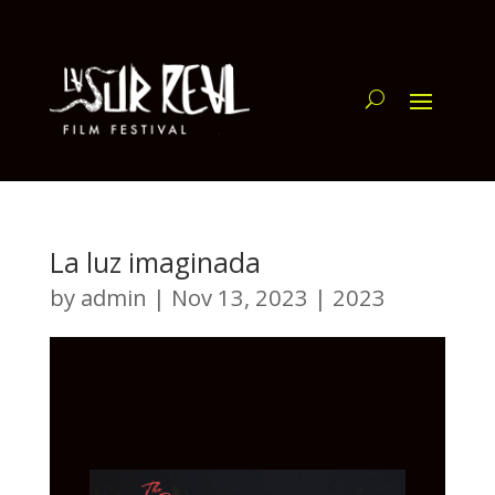
La luz imaginada
by
admin
|
Nov 13, 2023
|
2023