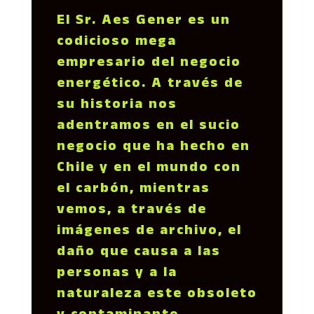
El Sr. Aes Gener es un
codicioso mega
empresario del negocio
energético. A través de
su historia nos
adentramos en el sucio
negocio que ha hecho en
Chile y en el mundo con
el carbón, mientras
vemos, a través de
imágenes de archivo, el
daño que causa a las
personas y a la
naturaleza este obsoleto