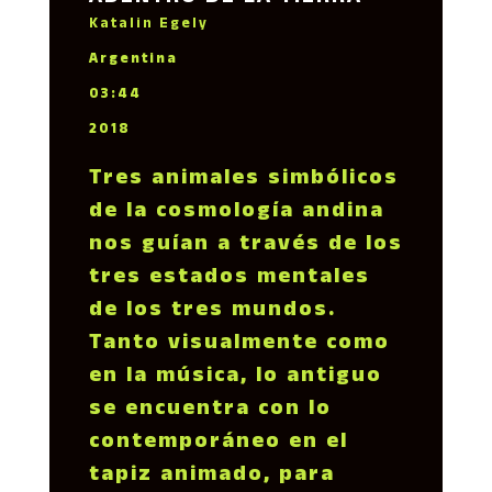
Katalin Egely
Argentina
03:44
2018
Tres animales simbólicos
de la cosmología andina
nos guían a través de los
tres estados mentales
de los tres mundos.
Tanto visualmente como
en la música, lo antiguo
se encuentra con lo
contemporáneo en el
tapiz animado, para