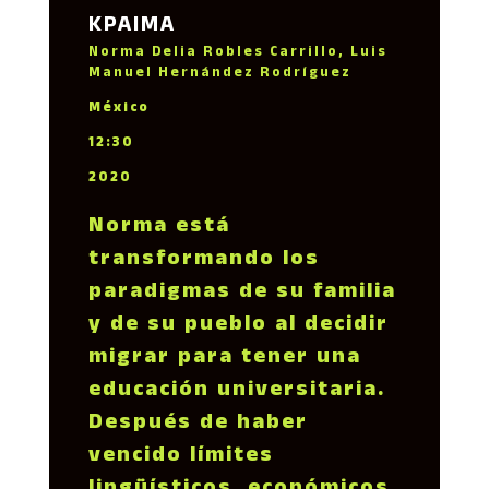
KPAIMA
Norma Delia Robles Carrillo, Luis
Manuel Hernández Rodríguez
México
12:30
2020
Norma está
transformando los
paradigmas de su familia
y de su pueblo al decidir
migrar para tener una
educación universitaria.
Después de haber
vencido límites