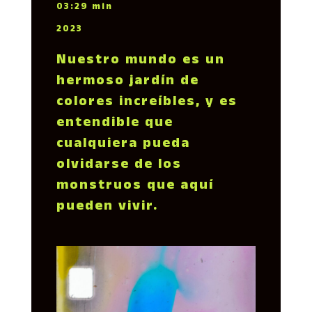
03:29 min
2023
Nuestro mundo es un
hermoso jardín de
colores increíbles, y es
entendible que
cualquiera pueda
olvidarse de los
monstruos que aquí
pueden vivir.