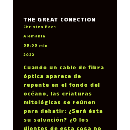
THE GREAT CONECTION
Christen Bach
Alemania
05:00 min
2022
Cuando un cable de fibra
óptica aparece de
repente en el fondo del
océano, las criaturas
mitológicas se reúnen
para debatir: ¿Será ésta
su salvación? ¿O los
dientes de esta cosa no