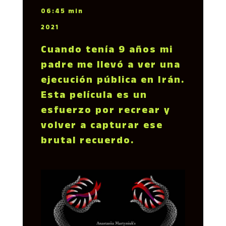
06:45 min
2021
Cuando tenía 9 años mi
padre me llevó a ver una
ejecución pública en Irán.
Esta película es un
esfuerzo por recrear y
volver a capturar ese
brutal recuerdo.