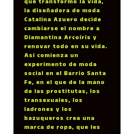
que transformó la vida,
la diseñadora de moda
Catalina Azuero decide
cambiarse el nombre a
Diamantina Arcoíris y
renovar todo en su vida.
Así comienza un
experimento de moda
social en el Barrio Santa
Fe, en el que de la mano
de las prostitutas, los
transexuales, los
ladrones y los
bazuqueros crea una
marca de ropa, que les