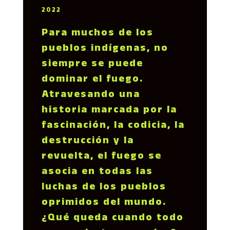
2022
Para muchos de los
pueblos indígenas, no
siempre se puede
dominar el fuego.
Atravesando una
historia marcada por la
fascinación, la codicia, la
destrucción y la
revuelta, el fuego se
asocia en todas las
luchas de los pueblos
oprimidos del mundo.
¿Qué queda cuando todo