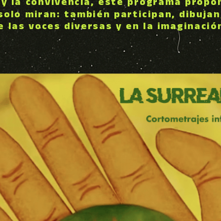
d y la convivencia, este programa propo
 solo miran: también participan, dibuja
de las voces diversas y en la imaginac