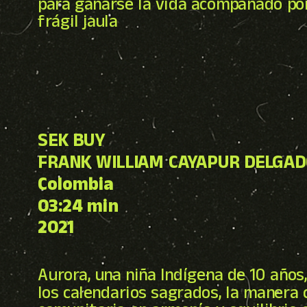
para ganarse la vida acompañado por
frágil jaula
SEK BUY
FRANK WILLIAM CAYAPUR DELGA
Colombia
03:24 min
2021
Aurora, una niña Indígena de 10 años
los calendarios sagrados, la manera 