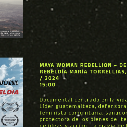
MAYA WOMAN REBELLION – DE
REBELDÍA
MARÍA TORRELLIAS,
/ 2024
15:00
Documental centrado en la vida
Líder guatemalteca, defensora
feminista comunitaria, sanador
protectora de los bienes del ter
de ideas y acción. La magia de l