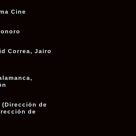
ma Cine
Sonoro
d Correa, Jairo
alamanca,
ón
 (Dirección de
irección de