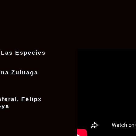
 Las Especies
ana Zuluaga
feral, Felipx
oya