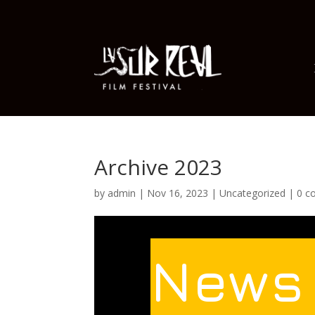
Archive 2023
by
admin
|
Nov 16, 2023
|
Uncategorized
|
0 c
News 