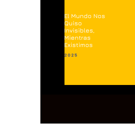
El Mundo Nos
Quiso
Invisibles,
Mientras
Existimos
2025